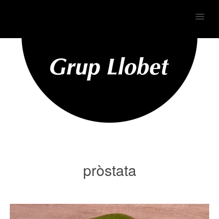
MENU
pròstata