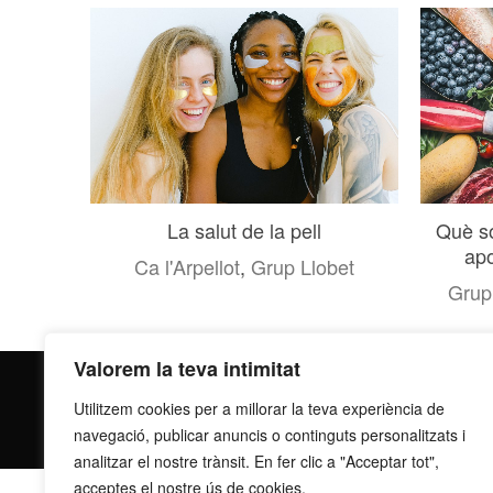
La salut de la pell
Què s
ap
Ca l'Arpellot
,
Grup Llobet
Grup
Valorem la teva intimitat
contacte@grupllobet.com
|
Política de privacitat
|
Do
Utilitzem cookies per a millorar la teva experiència de
navegació, publicar anuncis o continguts personalitzats i
analitzar el nostre trànsit. En fer clic a "Acceptar tot",
acceptes el nostre ús de cookies.