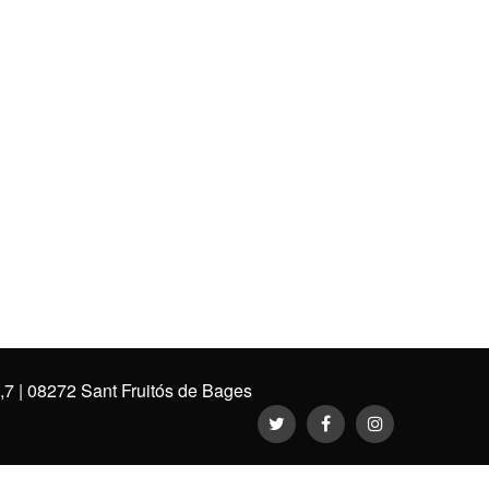
2,7 | 08272 Sant Fruitós de Bages