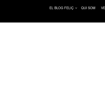
EL BLOG FELIÇ
QUI SOM
VE