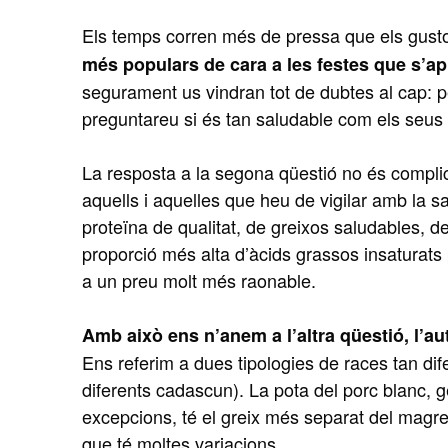
Els temps corren més de pressa que els gusto
més populars de cara a les festes que s’a
segurament us vindran tot de dubtes al cap: pe
preguntareu si és tan saludable com els seu
La resposta a la segona qüestió no és complic
aquells i aquelles que heu de vigilar amb la sa
proteïna de qualitat, de greixos saludables, d
proporció més alta d’àcids grassos insaturats 
a un preu molt més raonable.
Amb això ens n’anem a l’altra qüestió, l’au
Ens referim a dues tipologies de races tan di
diferents cadascun). La pota del porc blanc, 
excepcions, té el greix més separat del magre
que té moltes variacions.