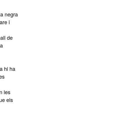
ta negra
are i
all de
na
a hi ha
les
n les
ue els