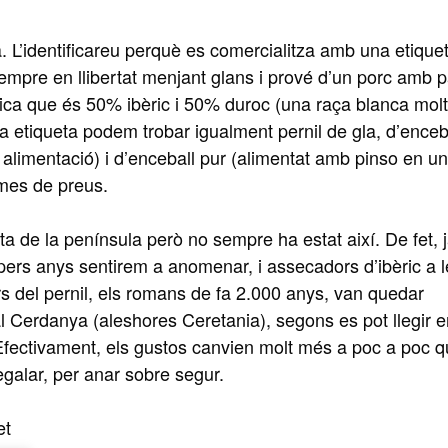
la. L’identificareu perquè es comercialitza amb una etique
empre en llibertat menjant glans i prové d’un porc amb p
ifica que és 50% ibèric i 50% duroc (una raça blanca molt
esta etiqueta podem trobar igualment pernil de gla, d’enceb
 alimentació) i d’enceball pur (alimentat amb pinso en u
mmes de preus.
nta de la península però no sempre ha estat així. De fet, j
ropers anys sentirem a anomenar, i assecadors d’ibèric a 
s del pernil, els romans de fa 2.000 anys, van quedar
al Cerdanya (aleshores Ceretania), segons es pot llegir e
 Efectivament, els gustos canvien molt més a poc a poc q
galar, per anar sobre segur.
et