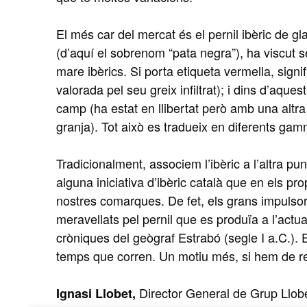
El més car del mercat és el pernil ibèric de g
(d’aquí el sobrenom “pata negra”), ha viscut s
mare ibèrics. Si porta etiqueta vermella, sign
valorada pel seu greix infiltrat); i dins d’aqu
camp (ha estat en llibertat però amb una altra
granja). Tot això es tradueix en diferents ga
Tradicionalment, associem l’ibèric a l’altra pu
alguna iniciativa d’ibèric català que en els p
nostres comarques. De fet, els grans impulsor
meravellats pel pernil que es produïa a l’actu
cròniques del geògraf Estrabó (segle I a.C.).
temps que corren. Un motiu més, si hem de re
Director General de Grup Llob
Ignasi Llobet,