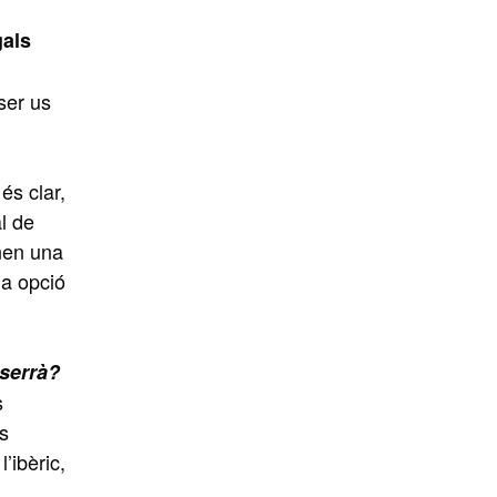
gals
ser us
és clar,
al de
enen una
na opció
 serrà?
s
s
’ibèric,