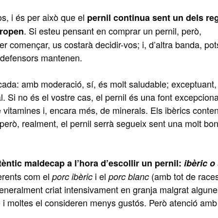
s, i és per això que el
pernil
continua sent un dels re
. Si esteu pensant en comprar un pernil, però,
propen
r començar, us costarà decidir-vos; i, d’altra banda, pot
s defensors mantenen.
ada: amb moderació, sí, és molt saludable; exceptuant, 
l. Si no és el vostre cas, el pernil és una font excepcion
e vitamines i, encara més, de minerals. Els ibèrics cont
però, realment, el pernil serrà segueix sent una molt bo
tèntic maldecap a l’hora d’escollir un pernil:
ibèric o
ferents com el
i el
(amb tot de race
porc ibèric
porc blanc
generalment criat intensivament en granja malgrat algune
 i moltes el consideren menys gustós. Però atenció amb l