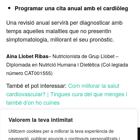
Programar una cita anual amb el cardiòleg
Una revisió anual servirà per diagnosticar amb
temps aquelles malalties que no presentin
simptomatologia, millorant el seu pronòstic.
Aina Llobet Ribas
– Nutricionista de Grup Llobet –
Diplomada en Nutrició Humana i Dietètica (Col·legiada
número CAT001555)
També et pot interessar:
Com millorar la salut
cardiovascular? |
Tingues cura del que menges i
també d’on ho cuines
Valorem la teva intimitat
Utilitzem cookies per a millorar la teva experiència de
contacte@grupllobet.com
|
Política de privacitat
|
Donar-
navegació, publicar anuncis o continguts personalitzats i