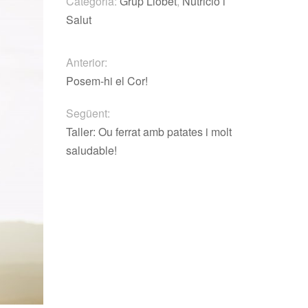
Categoria:
Grup Llobet
,
Nutrició i
Salut
Anterior:
Posem-hi el Cor!
Següent:
Taller: Ou ferrat amb patates i molt
saludable!