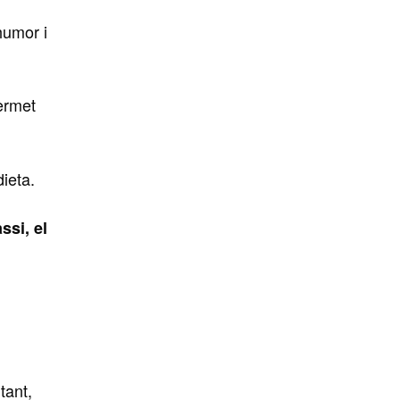
humor i
permet
dieta.
ssi, el
 tant,