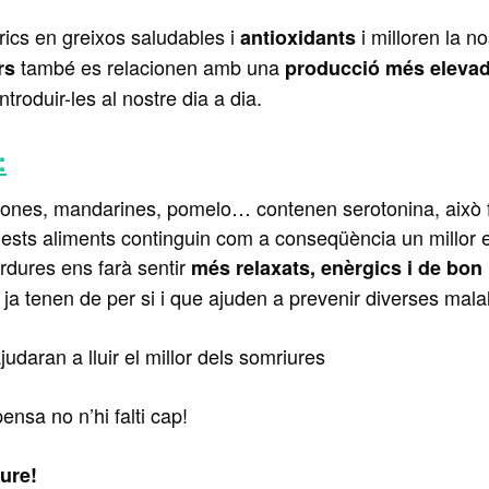
rics en greixos saludables i
i milloren la no
antioxidants
també es relacionen amb una
rs
producció més eleva
troduir-les al nostre dia a dia.
:
limones, mandarines, pomelo… contenen serotonina, això 
sts aliments continguin com a conseqüència un millor eq
rdures ens farà sentir
més relaxats, enèrgics i de bo
 ja tenen de per si i que ajuden a prevenir diverses malal
udaran a lluir el millor dels somriures
nsa no n’hi falti cap!
ure!