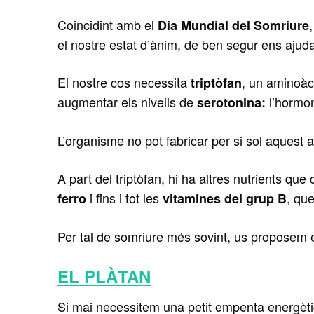
Coincidint amb el
Dia Mundial del Somriure
el nostre estat d’ànim, de ben segur ens ajud
El nostre cos necessita
, un aminoàci
triptòfan
augmentar els nivells de
l’hormon
serotonina:
L’organisme no pot fabricar per si sol aquest a
A part del triptòfan, hi ha altres nutrients qu
i fins i tot les
, que
ferro
vitamines del grup B
Per tal de somriure més sovint, us proposem el
EL PLÀTAN
Si mai necessitem una petit empenta energètica,