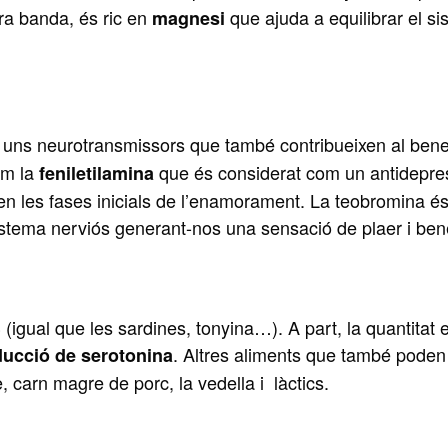
tra banda, és ric en
que ajuda a equilibrar el s
magnesi
, uns neurotransmissors que també contribueixen al bene
om la
que és considerat com un antidepre
feniletilamina
 en les fases inicials de l’enamorament. La teobromina é
istema nerviós generant-nos una sensació de plaer i ben
(igual que les sardines, tonyina…). A part, la quantitat 
. Altres aliments que també poden
ducció de serotonina
e, carn magre de porc, la vedella i làctics.