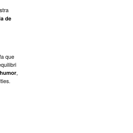
stra
da de
fa que
uilibri
,
n humor
ties.