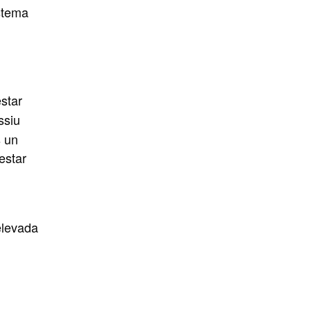
istema
star
ssiu
s un
estar
elevada