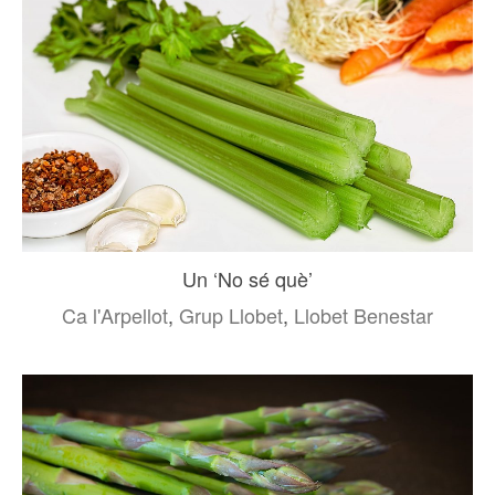
Un ‘No sé què’
Ca l'Arpellot
,
Grup Llobet
,
Llobet Benestar