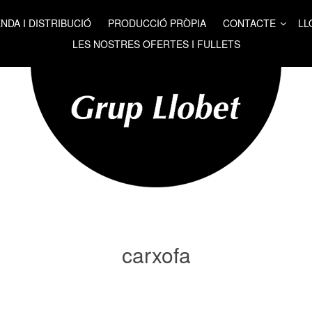
NDA I DISTRIBUCIÓ
PRODUCCIÓ PRÒPIA
CONTACTE
LL
LES NOSTRES OFERTES I FULLETS
carxofa