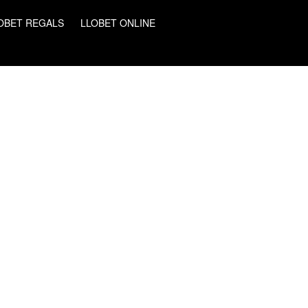
OBET REGALS
LLOBET ONLINE