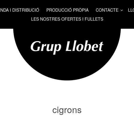
NDA I DISTRIBUCIÓ
PRODUCCIÓ PRÒPIA
CONTACTE
LL
LES NOSTRES OFERTES I FULLETS
cigrons