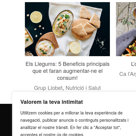
Els Llegums: 5 Beneficis principals
L’
que et faran augmentar-ne el
Ca l'Ar
consum!
Grup Llobet
,
Nutrició i Salut
Valorem la teva intimitat
Utilitzem cookies per a millorar la teva experiència de
contacte@grupllobet.com
|
Política de privacitat
|
Do
navegació, publicar anuncis o continguts personalitzats i
analitzar el nostre trànsit. En fer clic a "Acceptar tot",
acceptes el nostre ús de cookies.