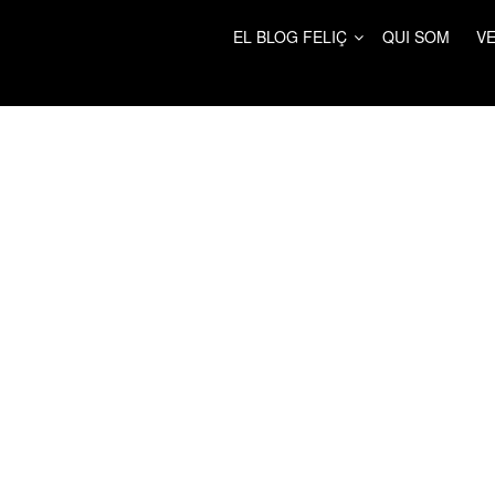
EL BLOG FELIÇ
QUI SOM
VE