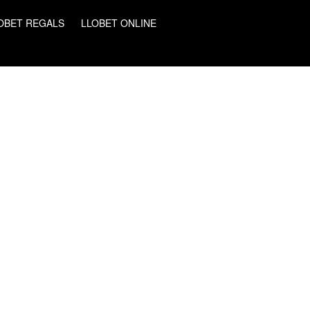
OBET REGALS
LLOBET ONLINE