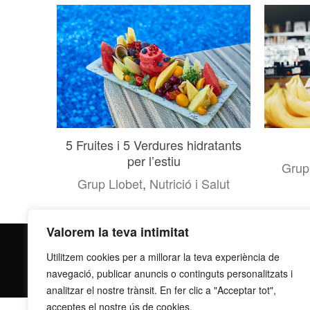
5 Fruites i 5 Verdures hidratants
per l’estiu
Grup
Grup Llobet
,
Nutrició i Salut
Valorem la teva intimitat
contacte@grupllobet.com
|
Política de privacitat
|
Do
Utilitzem cookies per a millorar la teva experiència de
navegació, publicar anuncis o continguts personalitzats i
analitzar el nostre trànsit. En fer clic a "Acceptar tot",
acceptes el nostre ús de cookies.