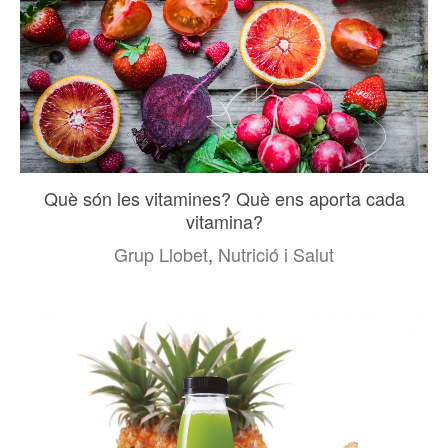
Què són les vitamines? Què ens aporta cada
vitamina?
Grup Llobet
,
Nutrició i Salut