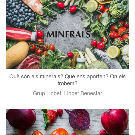
Què són els minerals? Què ens aporten? On els
trobem?
Grup Llobet
,
Llobet Benestar