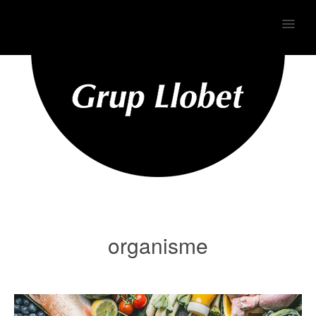
MENU
organisme