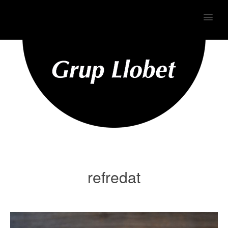
MENU
refredat