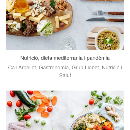
Nutrició, dieta mediterrània i pandèmia
Ca l'Arpellot
,
Gastronomia
,
Grup Llobet
,
Nutrició i
Salut