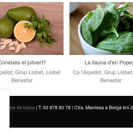
Coneixes el julivert?
La llauna d’en Pope
pellot
,
Grup Llobet
,
Llobet
Ca l'Arpellot
,
Grup Llobet
Benestar
Benestar
nar-me de baixa
| T. 93 878 80 78 | Ctra. Manresa a Berga km 