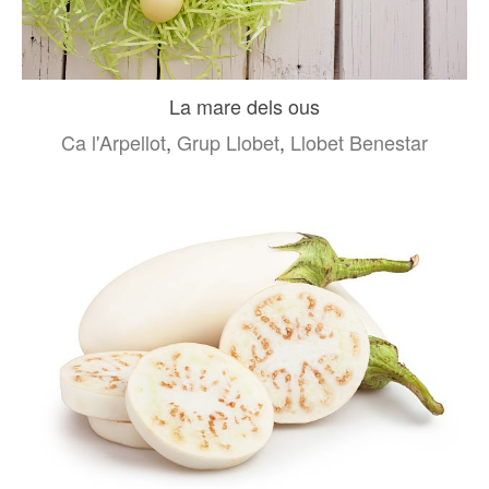
La mare dels ous
Ca l'Arpellot
,
Grup Llobet
,
Llobet Benestar