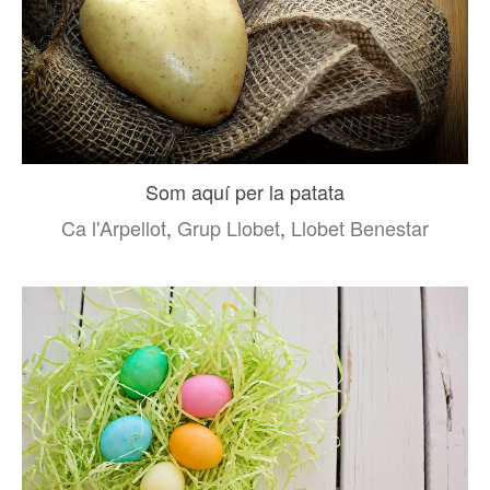
Som aquí per la patata
Ca l'Arpellot
,
Grup Llobet
,
Llobet Benestar