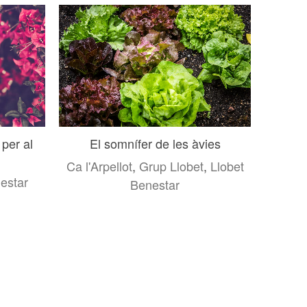
per al
El somnífer de les àvies
Ca l'Arpellot
,
Grup Llobet
,
Llobet
estar
Benestar