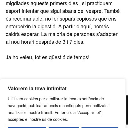
migdiades aquests primers dies i si practiquem
esport intentar que sigui abans del vespre. També
és recomanable, no fer sopars copiosos que ens
entorpeixin la digestió. A partir d’aquí, només
caldrà esperar. La majoria de persones s’adapten
al nou horari després de 3 i 7 dies.
Ja ho veieu, tot és qüestió de temps!
Valorem la teva intimitat
Utilitzem cookies per a millorar la teva experiència de
contacte@grupllobet.com
|
Política de privacitat
|
Donar-
navegació, publicar anuncis o continguts personalitzats i
me de baixa
| T. 93 878 80 78 | Ctra. Manresa a Berga km
analitzar el nostre trànsit. En fer clic a "Acceptar tot",
acceptes el nostre ús de cookies.
2,7 | 08272 Sant Fruitós de Bages