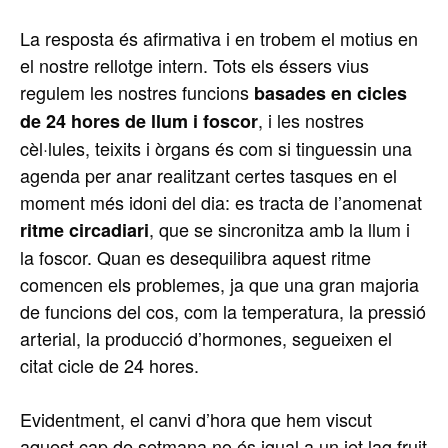
La resposta és afirmativa i en trobem el motius en
el nostre rellotge intern. Tots els éssers vius
regulem les nostres funcions
basades en cicles
, i les nostres
de 24 hores de llum i foscor
cèl·lules, teixits i òrgans és com si tinguessin una
agenda per anar realitzant certes tasques en el
moment més idoni del dia: es tracta de l’anomenat
, que se sincronitza amb la llum i
ritme circadiari
la foscor. Quan es desequilibra aquest ritme
comencen els problemes, ja que una gran majoria
de funcions del cos, com la temperatura, la pressió
arterial, la producció d’hormones, segueixen el
citat cicle de 24 hores.
Evidentment, el canvi d’hora que hem viscut
aquest cap de setmana no és igual a un jet lag fruit