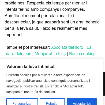
problemes. Respecta els temps per menjar i
intenta fer-ho amb companys i companyes.
Aprofita el moment per relacionar-te i
desconnectar, ja que acabarà sent un gran benefici
per a la teva salut. I això és realment el més
important.
També et pot interessar:
Xocolata del lloro
|
La
mare dels ous
|
Menjar et fa feliç
|
Batch cooking
Valorem la teva intimitat
Utilitzem cookies per a millorar la teva experiència de
contacte@grupllobet.com
|
Política de privacitat
|
Donar-
navegació, publicar anuncis o continguts personalitzats i
me de baixa
| T. 93 878 80 78 | Ctra. Manresa a Berga km
analitzar el nostre trànsit. En fer clic a "Acceptar tot",
acceptes el nostre ús de cookies.
2,7 | 08272 Sant Fruitós de Bages
Personalitzar
Rebutjar
Acceptar tot