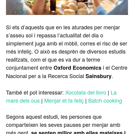
Si ets d’aquests que en les aturades per menjar
s’asseu sol i repassa l’actualitat del dia o
simplement juga amb el mòbil, corres el risc de ser
més infeliç. O això es desprèn de diversos estudis
realitzats, com el que es va dur a terme
conjuntament entre
i el Centre
Oxford Economics
Nacional per a la Recerca Social
.
Sainsbury
També et pot interessar:
Xocolata del lloro
|
La
mare dels ous
|
Menjar et fa feliç
|
Batch cooking
Segons aquest estudi, les persones que
comparteixen les seves pauses per menjar amb
més gent,
se senten millor amb elles mateixes i