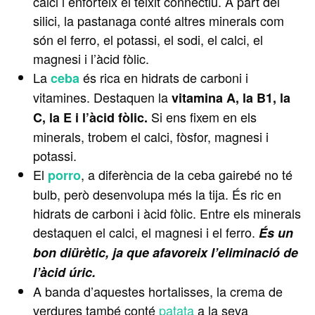
calci i enforteix el teixit connectiu. A part del
silici, la pastanaga conté altres minerals com
són el ferro, el potassi, el sodi, el calci, el
magnesi i l’àcid fòlic.
La
és rica en hidrats de carboni i
ceba
vitamines. Destaquen la
vitamina A, la B1, la
Si ens fixem en els
C, la E i l’àcid fòlic.
minerals, trobem el calci, fòsfor, magnesi i
potassi.
El
, a diferència de la ceba gairebé no té
porro
bulb, però desenvolupa més la tija. És ric en
hidrats de carboni i àcid fòlic. Entre els minerals
destaquen el calci, el magnesi i el ferro.
És un
bon diürètic, ja que afavoreix l’eliminació de
l’àcid úric.
A banda d’aquestes hortalisses, la crema de
verdures també conté
patata
a la seva