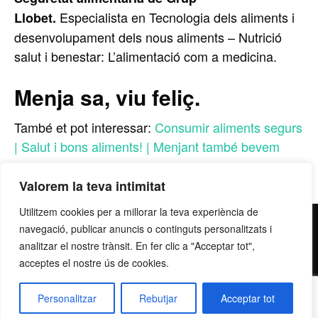
Especialista en Tecnologia dels aliments i
Llobet.
desenvolupament dels nous aliments – Nutrició
salut i benestar: L’alimentació com a medicina.
Menja sa, viu feliç.
També et pot interessar:
Consumir aliments segurs
|
Salut i bons aliments! |
Menjant també bevem
Valorem la teva intimitat
Utilitzem cookies per a millorar la teva experiència de
contacte@grupllobet.com
|
Política de privacitat
|
Donar-
navegació, publicar anuncis o continguts personalitzats i
analitzar el nostre trànsit. En fer clic a "Acceptar tot",
me de baixa
| T. 93 878 80 78 | Ctra. Manresa a Berga km
acceptes el nostre ús de cookies.
2,7 | 08272 Sant Fruitós de Bages
Personalitzar
Rebutjar
Acceptar tot