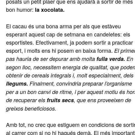
posats un petit plaer que ens ajudarà a sortir de més
bon humor:
la xocolata.
El cacau és una bona arma per als que estàveu
esperant aquest cap de setmana en candeletes: els
esportistes. Efectivament, ja podem sortir a practicar
esport, i molts ens hi posem en baixa forma.
El prime
pas hauria de ser depurar amb molta
fulla verda.
En
segon lloc, necessitem energia de qualitat, que pode
obtenir de cereals integrals i, molt especialment, dels
llegums.
Finalment, convindria preparar l’organisme
per a un bon canvi de ritme, i per aquest motiu és ho
de recuperar els
fruits secs
, que ens proveeixen de
greixos beneficiosos.
Amb tot, no crec que estiguem en condicions de sorti
al carrer com si no hi hagués demà. El més important