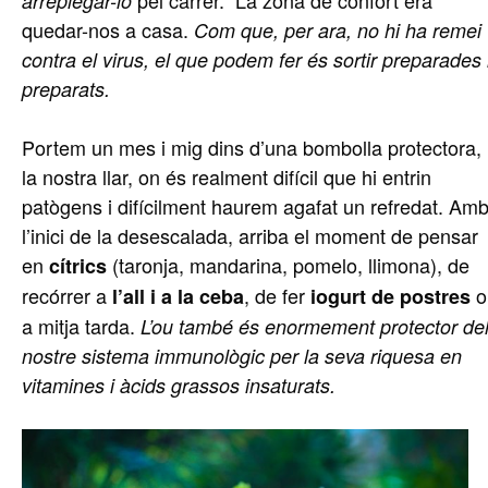
pel carrer. La zona de confort era
arreplegar-lo
quedar-nos a casa.
Com que, per ara, no hi ha remei
contra el virus, el que podem fer és sortir preparades 
preparats.
Portem un mes i mig dins d’una bombolla protectora,
la nostra llar, on és realment difícil que hi entrin
patògens i difícilment haurem agafat un refredat. Am
l’inici de la desescalada, arriba el moment de pensar
en
(taronja, mandarina, pomelo, llimona), de
cítrics
recórrer a
, de fer
o
l’all i a la ceba
iogurt de postres
a mitja tarda.
L’ou també és enormement protector de
nostre sistema immunològic per la seva riquesa en
vitamines i àcids grassos insaturats.