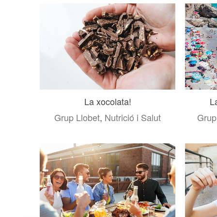
La xocolata!
L
Grup Llobet
,
Nutrició i Salut
Grup