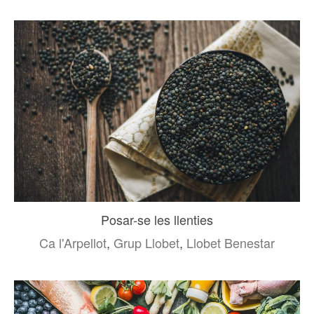
Posar-se les llenties
Ca l'Arpellot
,
Grup Llobet
,
Llobet Benestar