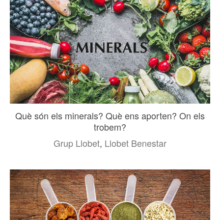
Què són els minerals? Què ens aporten? On els
trobem?
Grup Llobet
,
Llobet Benestar