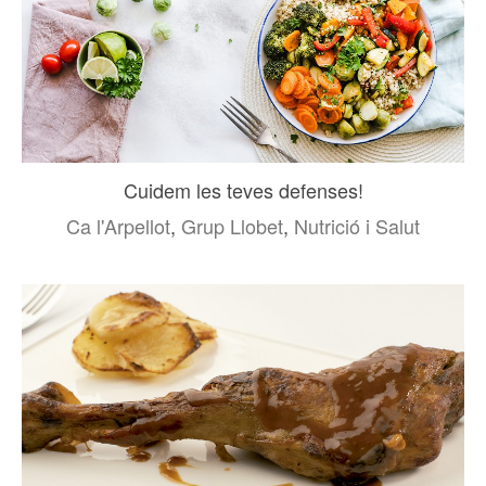
Cuidem les teves defenses!
Ca l'Arpellot
,
Grup Llobet
,
Nutrició i Salut