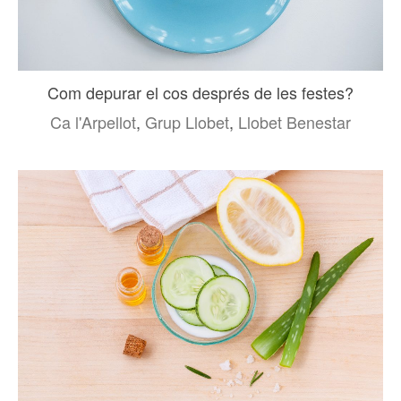
Com depurar el cos després de les festes?
Ca l'Arpellot
,
Grup Llobet
,
Llobet Benestar