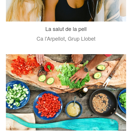
La salut de la pell
Ca l'Arpellot
,
Grup Llobet