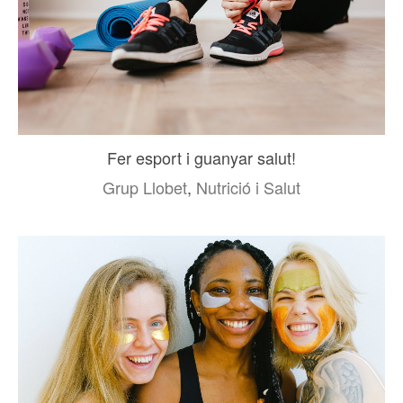
Fer esport i guanyar salut!
Grup Llobet
,
Nutrició i Salut