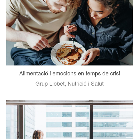
Alimentació i emocions en temps de crisi
Grup Llobet
,
Nutrició i Salut