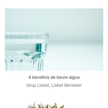
6 beneficis de beure aigua
Grup Llobet
,
Llobet Benestar