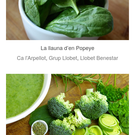
La llauna d’en Popeye
Ca l'Arpellot
,
Grup Llobet
,
Llobet Benestar