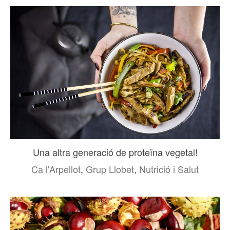
Una altra generació de proteïna vegetal!
Ca l'Arpellot
,
Grup Llobet
,
Nutrició i Salut