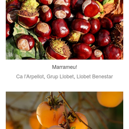
Marrameu!
Ca l'Arpellot
,
Grup Llobet
,
Llobet Benestar