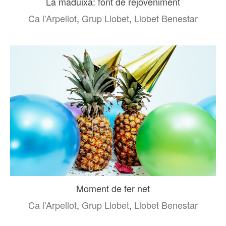
La maduixa: font de rejoveniment
Ca l'Arpellot
,
Grup Llobet
,
Llobet Benestar
Moment de fer net
Ca l'Arpellot
,
Grup Llobet
,
Llobet Benestar