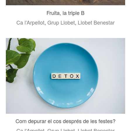
Fruita, la triple B
Ca l'Arpellot
,
Grup Llobet
,
Llobet Benestar
Com depurar el cos després de les festes?
Ca l'Arpellot
,
Grup Llobet
,
Llobet Benestar