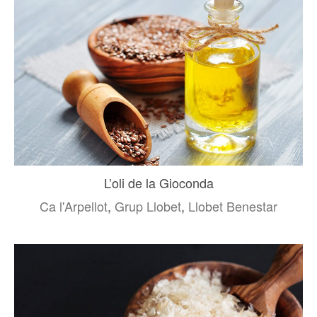
L’oli de la Gioconda
Ca l'Arpellot
,
Grup Llobet
,
Llobet Benestar